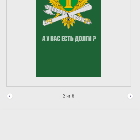
2
из
8
2026 © Ардатовский район.
Официальный сайт.