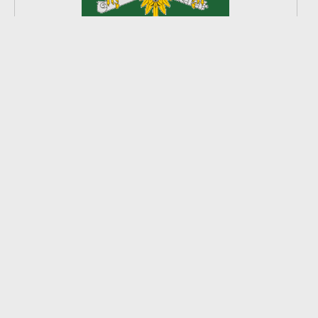
2
из
8
2026 © Ардатовский район.
Официальный сайт.
Создание сайта —