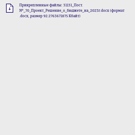
Прикрепленные файлы: 31131_Пост.
№_70_Проект_Решение_о_бюджете_на_2023г.docx (формат
.docx, размер 92.2763671875 Кбайт)