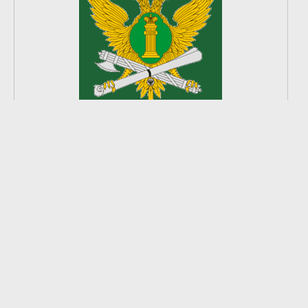
2
из
8
2026 © Ардатовский район.