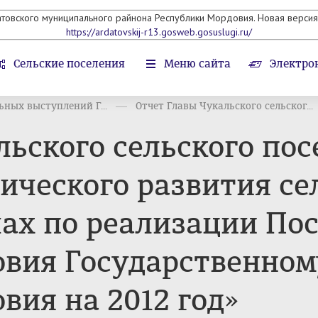
атовского муниципального райнона Республики Мордовия. Новая версия 
https://ardatovskij-r13.gosweb.gosuslugi.ru/
Сельские поселения
Меню сайта
Электро
ных выступлений Г...
Отчет Главы Чукальского сельског...
ьского сельского пос
ического развития се
ачах по реализации По
овия Государственно
вия на 2012 год»