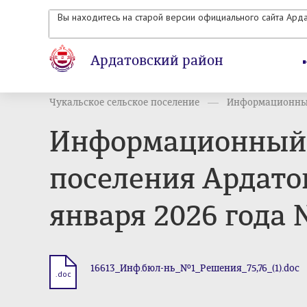
Вы находитесь на старой версии официального сайта Ард
Ардатовский район
Чукальское сельское поселение
Информационный
Информационный 
поселения Ардато
января 2026 года 
16613_Инф.бюл-нь_№1_Решения_75,76_(1).doc
.doc