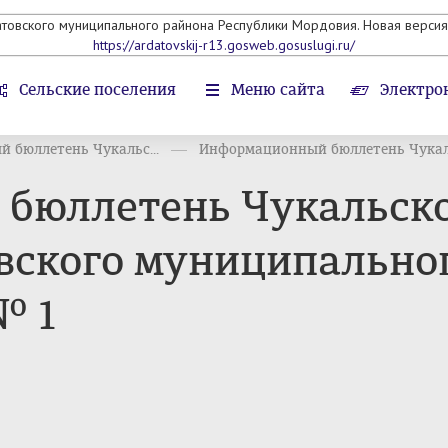
атовского муниципального райнона Республики Мордовия. Новая версия 
https://ardatovskij-r13.gosweb.gosuslugi.ru/
Сельские поселения
Меню сайта
Электро
 бюллетень Чукальс...
Информационный бюллетень Чукаль
бюллетень Чукальско
вского муниципальног
№ 1