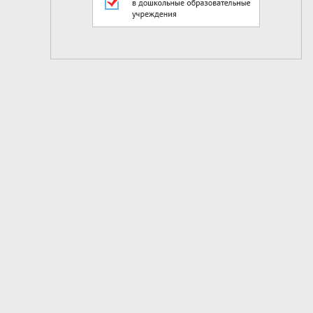
2
из
8